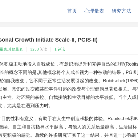
首页
心理量表
研究方法
Growth Initiate Scale-II, PGIS-II)
量表
,
其他量表
3238
阅读
1 评论
e，PGI) 指个体积极主动地投入自我成长，有意识地提升和完善自己的过程(Robits
知自身成长的概念不同的是,其他概念将个人成长视为一种被动的结果，PGI
我改变，它不同于正常生活发展引起的改变。Robitschek(1999
发展、意识的改变或某些事件引起的改变与心理健康显著负相关。与
自主性、对环境的掌控、自我接纳和生活目标的水平较低。当个人成
变，尤其是在遇到压力时。
的性和有意义，有助于在人生中创造积极的体验。Robitschek和K
体自我接纳、自主和自我指导水平越高，与他人的关系质量越高，生活目标
有更积极的感觉。后续的许多研究证实了这一结果，并且进一步强调