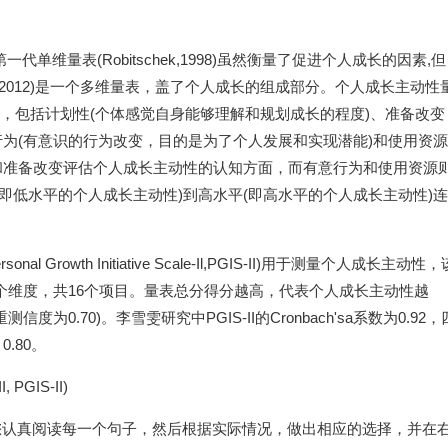
一代单维量表(Robitschek,1998)虽然衡量了促进个人成长的因素,但
tal.,2012)是一个多维量表，盖了个人成长的组成部分。个人成长主动性
，包括计划性(个体感觉自身能够理解和规划成长的程度)、准备改变
行为(有意识的行为改变，目的是为了个人发展和实现潜能)和使用资源
和准备改变评估个人成长主动性的认知方面，而有意行为和使用资源
即低水平的个人成长主动性)到高水平(即高水平的个人成长主动性)连
al Growth Initiative Scale-Il,PGIS-II)用于测量个人成长主动性，
个维度，共16个项目。量表总分得分越高，代表个人成长主动性越
信度为0.70)。李雪雯研究中PGIS-II的Cronbach'sa系数为0.92，
0.80。
 PGIS-II)
请您认真阅读每一个句子，然后根据实际情况，做出相应的选择，并在