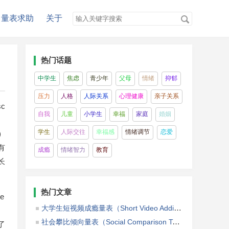
量表求助
关于
热门话题
中学生
焦虑
青少年
父母
情绪
抑郁
压力
人格
人际关系
心理健康
亲子关系
c
自我
儿童
小学生
幸福
家庭
婚姻
则
学生
人际交往
幸福感
情绪调节
恋爱
)
有
成瘾
情绪智力
教育
长
热门文章
e
大学生短视频成瘾量表（Short Video Addiction Scale among College Students）
社会攀比倾向量表（Social Comparison Tendency Scale，SCTS）
了