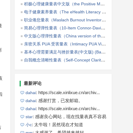
积极心理健康量表中文版（the Positive Mental Health Scale，PMHS-C）
电子健康素养量表（The eHealth Literacy Scale，eHEALS）
职业倦怠量表（Maslach Burnout Inventory, MBI）
（8℃）
量
简易心理弹性量表（10-Item Connor-Davidson Resilience Scale，CD-RISC-10）
中文版心理弹性量表（China version of the Connor-Davidson resilience scale，CD-RISC）
亲密关系 PUA 受害量表（Intimacy PUA Victimisation Scale）
则
基本心理需要满足与挫折量表(中文版) (Basic Psychological Need Satisfaction and Frustration Scale,BPNSFS)
自我概念清晰性量表（Self-Concept Clarity Scale, SCCS）
该
最新评论
: https://scale.xinlixue.cn/archiv...
dahai
四
: 感谢打赏，已发邮箱。
dahai
: https://scale.xinlixue.cn/archiv...
dahai
: 感谢良心网站，现在找量表真不容易
star
: 太牛啦！居然现在才知道
小c
右
: 太感谢了，希望越来越好
mm